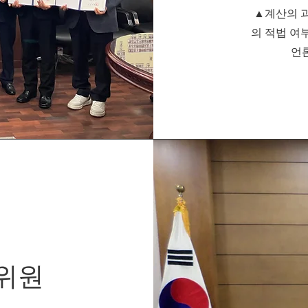
▲계산의 과
의 적법 여
​언
위원